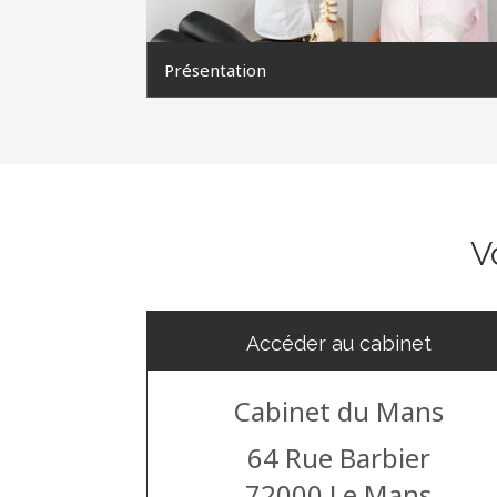
Présentation
V
Accéder au cabinet
Cabinet du Mans
64 Rue Barbier
72000
Le Mans