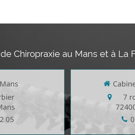
 de Chiropraxie au Mans et à La 
 Mans
Cabine
rbier
7 r
Mans
7240
82 05
0