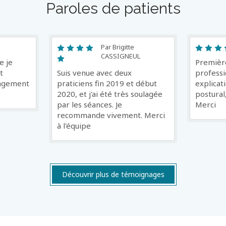
Paroles de patients
Par Brigitte
CASSIGNEUL
e je
Première
t
Suis venue avec deux
professi
lagement
praticiens fin 2019 et début
explicat
2020, et j'ai été très soulagée
postural,
par les séances. Je
Merci
recommande vivement. Merci
à l'équipe
Découvrir plus de témoignages